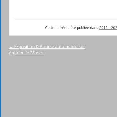
Cette entrée a été publiée dans
2019 - 20
Navigation
←
Exposition & Bourse automobile sur
Apprieu le 28 Avril
de
l’article