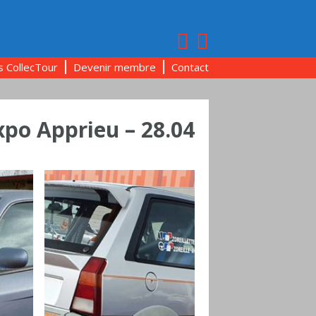
s CollecTour
Devenir membre
Contact
xpo Apprieu – 28.04